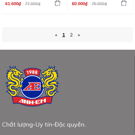
61.600₫
60.000₫
77.000₫
75.000₫
«
1
2
»
Chất lượng-Uy tín-Độc quyền.