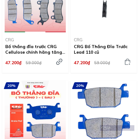
CRG
CRG
Bố thắng đĩa trước CRG
CRG Bố Thắng Đĩa Trước
Cellulose chính hãng tăng
Lead 110 cũ
ma sát ceramic chống cháy
47.200₫
47.200₫
59.000₫
59.000₫
20%
20%