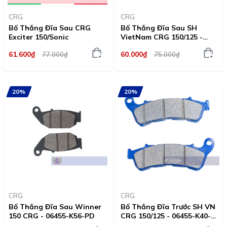
CRG
CRG
Bố Thắng Đĩa Sau CRG
Bố Thắng Đĩa Sau SH
Exciter 150/Sonic
VietNam CRG 150/125 -
06435-K40-PD
61.600₫
60.000₫
77.000₫
75.000₫
20%
20%
CRG
CRG
Bố Thắng Đĩa Sau Winner
Bố Thắng Đĩa Trước SH VN
150 CRG - 06455-K56-PD
CRG 150/125 - 06455-K40-
PD