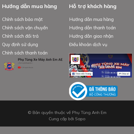
Hướng dẫn mua hàng
Hỗ trợ khách hàng
Chính sách bảo mật
Hướng dẫn mua hàng
Chính sách vận chuyển
Hướng dẫn thanh toán
Chính sách đổi trả
Hướng dẫn giao nhận
Quy định sử dụng
Điều khoản dịch vụ
Chính sách thanh toán
© Bản quyền thuộc về Phụ Tùng Anh Em
Cung cấp bởi
Sapo