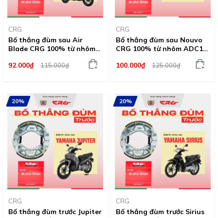
CRG
CRG
Bố thắng đùm sau Air
Bố thắng đùm sau Nouvo
Blade CRG 100% từ nhôm
CRG 100% từ nhôm ADC12
ADC12 tăng ma sát chất
tăng ma sát chất lượng
92.000₫
100.000₫
115.000₫
125.000₫
lượng vượt trội
vượt trội
20%
20%
CRG
CRG
Bố thắng đùm trước Jupiter
Bố thắng đùm trước Sirius