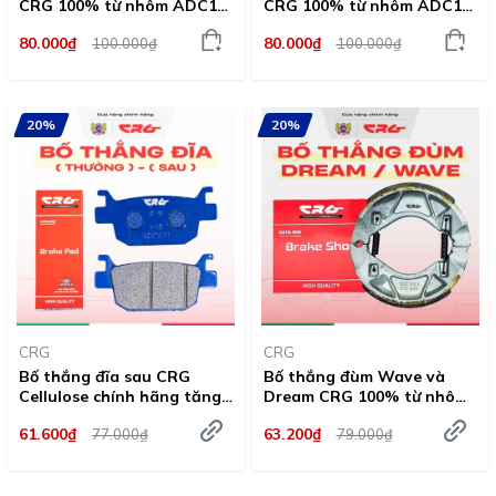
CRG 100% từ nhôm ADC12
CRG 100% từ nhôm ADC12
tăng ma sát chất lượng
tăng ma sát chất lượng
80.000₫
80.000₫
100.000₫
100.000₫
vượt trội
vượt trội
20%
20%
CRG
CRG
Bố thắng đĩa sau CRG
Bố thắng đùm Wave và
Cellulose chính hãng tăng
Dream CRG 100% từ nhôm
ma sát ceramic chống cháy
ADC12 tăng ma sát chất
61.600₫
63.200₫
77.000₫
79.000₫
lượng vượt trội