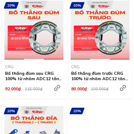
20%
20%
CRG
CRG
Bố thắng đùm sau CRG
Bố thắng đùm trước CRG
100% từ nhôm ADC12 tăng
100% từ nhôm ADC12 tăng
ma sát chất lượng vượt trội
ma sát chất lượng vượt trội
92.000₫
80.000₫
115.000₫
100.000₫
20%
20%