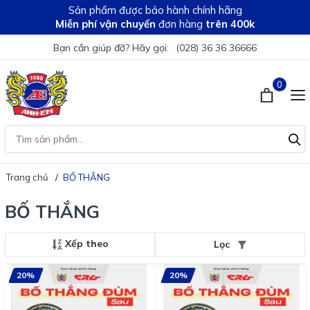
Sản phẩm được bảo hành chính hãng
Miễn phí vận chuyển
đơn hàng
trên 400k
Bạn cần giúp đỡ? Hãy gọi:
(028) 36 36 36666
0
Trang chủ
BỐ THẮNG
BỐ THẮNG
Xếp theo
Lọc
20%
20%