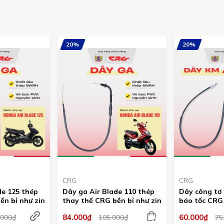
20%
20%
CRG
CRG
de 125 thép
Dây ga Air Blade 110 thép
Dây công tơ 
ền bỉ như zin
thay thế CRG bền bỉ như zin
báo tốc CRG 
phù hợp tất 
84.000₫
60.000₫
.000₫
105.000₫
75