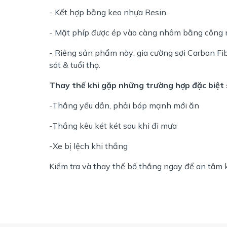
- Kết hợp bằng keo nhựa Resin.
- Mặt phíp được ép vào càng nhôm bằng công n
- Riêng sản phẩm này: gia cường sợi Carbon Fi
sát & tuổi thọ.
Thay thế khi gặp những trường hợp đặc biệt 
-Thắng yếu dần, phải bóp mạnh mới ăn
-Thắng kêu két két sau khi đi mưa
-Xe bị lệch khi thắng
Kiểm tra và thay thế bố thắng ngay để an tâm k