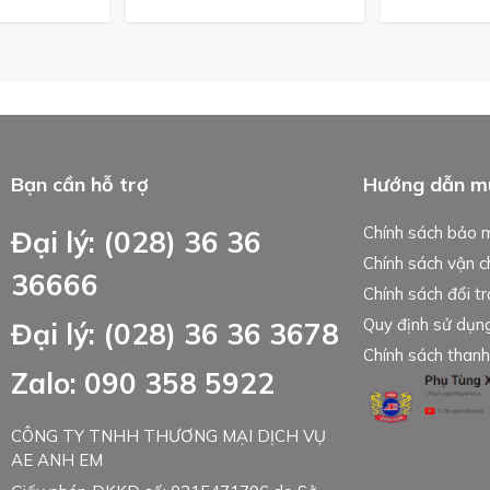
Bạn cần hỗ trợ
Hướng dẫn m
Chính sách bảo 
Đại lý: (028) 36 36
Chính sách vận 
36666
Chính sách đổi tr
Quy định sử dụn
Đại lý: (028) 36 36 3678
Chính sách thanh
Zalo: 090 358 5922
CÔNG TY TNHH THƯƠNG MẠI DỊCH VỤ
AE ANH EM