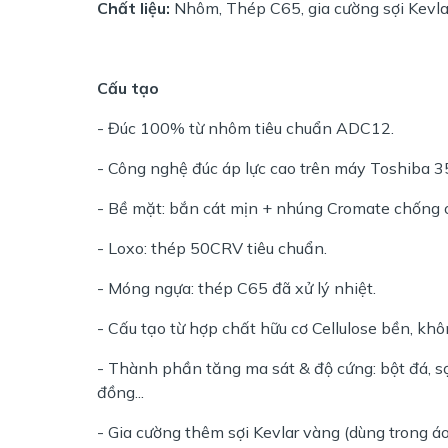
Chất liệu:
Nhôm, Thép C65, gia cường sợi Kevlar
Cấu tạo
- Đúc 100% từ nhôm tiêu chuẩn ADC12.
- Công nghệ đúc áp lực cao trên máy Toshiba 3
- Bề mặt: bắn cát mịn + nhúng Cromate chống o
- Loxo: thép 50CRV tiêu chuẩn.
- Móng ngựa: thép C65 đã xử lý nhiệt.
- Cấu tạo từ hợp chất hữu cơ Cellulose bền, khô
- Thành phần tăng ma sát & độ cứng: bột đá, sợi 
đồng...
- Gia cường thêm sợi Kevlar vàng (dùng trong á