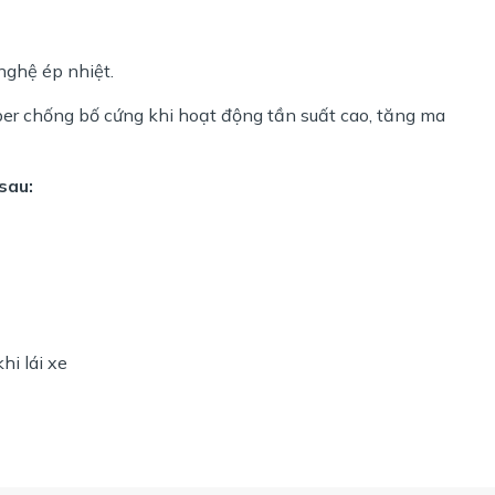
ghệ ép nhiệt.
ber chống bố cứng khi hoạt động tần suất cao, tăng ma
sau:
hi lái xe