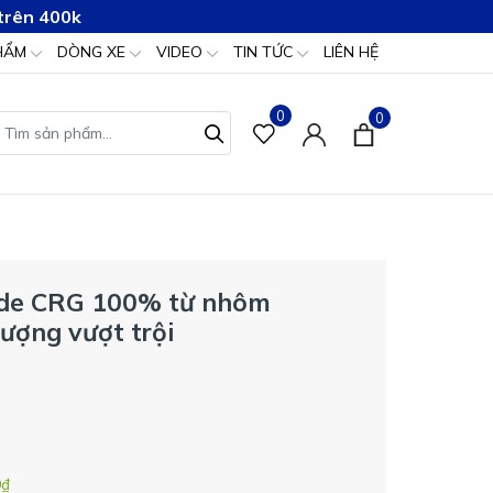
trên 400k
HẨM
DÒNG XE
VIDEO
TIN TỨC
LIÊN HỆ
0
0
ade CRG 100% từ nhôm
ượng vượt trội
0₫