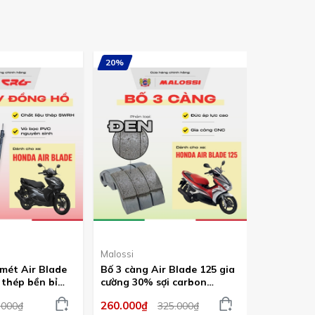
20%
20%
Malossi
Malossi
mét Air Blade
Bố 3 càng Air Blade 125 gia
Bố 3 càng 
thép bền bỉ
cường 30% sợi carbon
cường 30%
cả dòng xe
Malossi phiên bản cao cấp
Malossi p
260.000₫
260.000₫
.000₫
325.000₫
phần mặt bố đen
phần mặt 