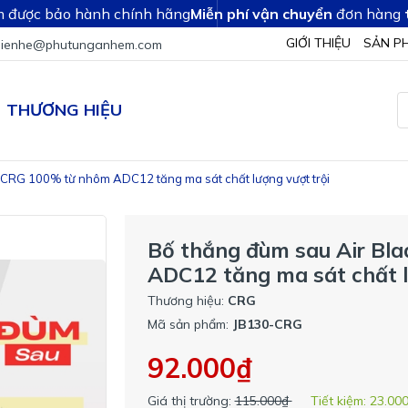
 được bảo hành chính hãng
Miễn phí vận chuyển
đơn hàng
GIỚI THIỆU
SẢN P
lienhe@phutunganhem.com
THƯƠNG HIỆU
 CRG 100% từ nhôm ADC12 tăng ma sát chất lượng vượt trội
Bố thắng đùm sau Air Bl
ADC12 tăng ma sát chất l
Thương hiệu:
CRG
Mã sản phẩm:
JB130-CRG
92.000₫
Giá thị trường:
115.000₫
Tiết kiệm:
23.00