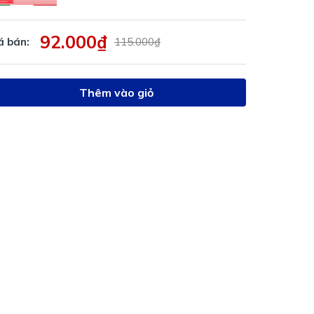
92.000₫
á bán:
115.000₫
Thêm vào giỏ