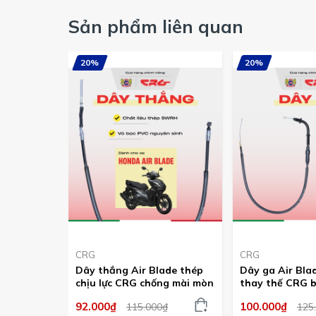
Sản phẩm liên quan
20%
20%
CRG
CRG
Dây thắng Air Blade thép
Dây ga Air Bla
chịu lực CRG chống mài mòn
thay thế CRG b
92.000₫
100.000₫
115.000₫
125