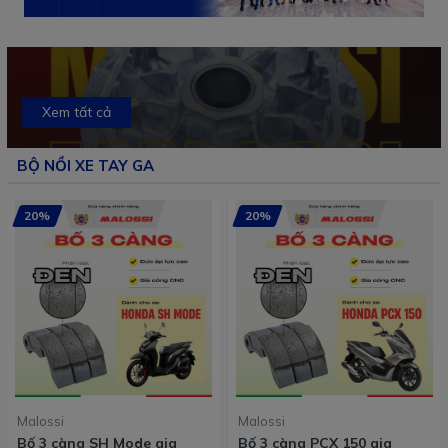
Xem tất cả
BỘ NỒI XE TAY GA
20%
20%
Malossi
Malossi
Bố 3 càng PCX 125 gia
Bố 3 càng Lead 125 gia