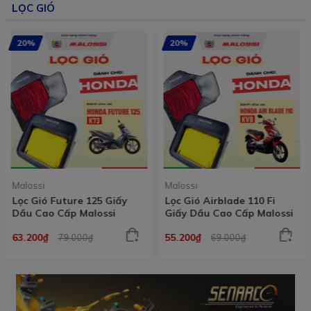
LỌC GIÓ
20%
20%
Malossi
Malossi
Lọc gió dầu cao cấp
Lọc Gió Future 125 Giấy
Malossi cho Honda
Dầu Cao Cấp Malossi
55.200₫
63.200₫
69.000₫
79.000₫