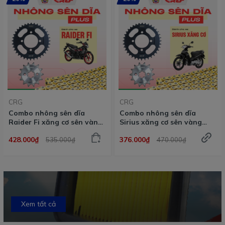
CRG
CRG
Combo nhông sên dĩa
Combo nhông sên dĩa
Sirius Fi plus sên vàng CRG
Exciter 150 plus sên vàng
dành cho nhiều dòng xe
CRG dành cho nhiều dòng
396.000₫
435.200₫
495.000₫
544.000₫
xe
Xem tất cả