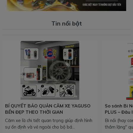
Tin nổi bật
BÍ QUYẾT BẢO QUẢN CĂM XE YAGUSO
So sánh Bi N
BỀN ĐẸP THEO THỜI GIAN
PLUS – Đâu l
của bạn?
Căm xe là chi tiết quan trọng giúp định hình
Bi nồi (hay co
sự ổn định và vẻ ngoài cho bộ bá...
thầm lặng" qu