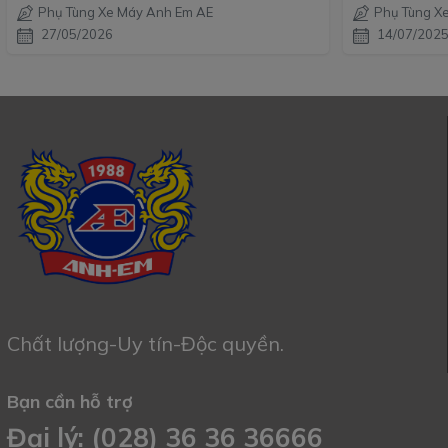
Phụ Tùng Xe Máy Anh Em AE
Phụ Tùng X
27/05/2026
14/07/202
Chất lượng-Uy tín-Độc quyền.
Bạn cần hỗ trợ
Đại lý: (028) 36 36 36666