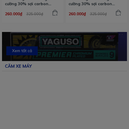
cường 30% sợi carbon
cường 30% sợi carbon
Malossi phiên bản cao cấp
Malossi phiên bản cao cấp
260.000₫
260.000₫
325.000₫
325.000₫
phần mặt bố đen
phần mặt bố đen
Xem tất cả
CĂM XE MÁY
20%
20%
20%
20%