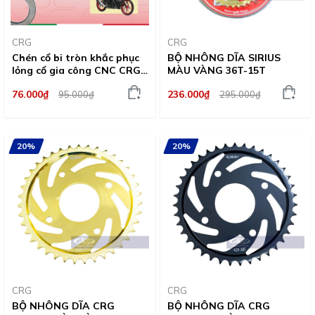
CRG
CRG
Chén cổ bi tròn khắc phục
BỘ NHÔNG DĨA SIRIUS
lỏng cổ gia công CNC CRG
MÀU VÀNG 36T-15T
cho xe Raider Fi
76.000₫
236.000₫
95.000₫
295.000₫
20%
20%
CRG
CRG
BỘ NHÔNG DĨA CRG
BỘ NHÔNG DĨA CRG