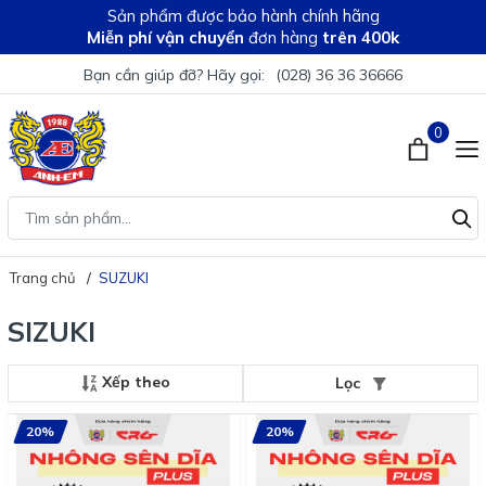
Sản phẩm được bảo hành chính hãng
Miễn phí vận chuyển
đơn hàng
trên 400k
Bạn cần giúp đỡ? Hãy gọi:
(028) 36 36 36666
0
Trang chủ
SUZUKI
SIZUKI
Xếp theo
Lọc
20%
20%