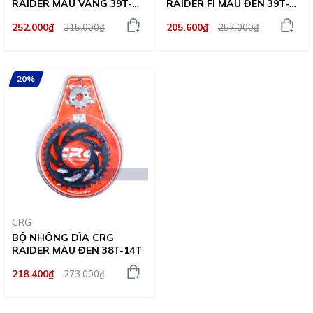
RAIDER MÀU VÀNG 39T-
RAIDER FI MÀU ĐEN 39T-
14T
14T
252.000₫
205.600₫
315.000₫
257.000₫
20%
CRG
BỘ NHÔNG DĨA CRG
RAIDER MÀU ĐEN 38T-14T
218.400₫
273.000₫