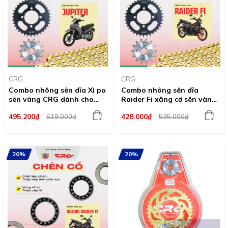
CRG
CRG
Combo nhông sên dĩa Xì po
Combo nhông sên dĩa
sên vàng CRG dành cho
Raider Fi xăng cơ sên vàng
nhiều dòng xe
CRG dành cho nhiều dòng
495.200₫
428.000₫
619.000₫
535.000₫
xe
20%
20%