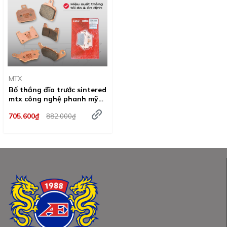
MTX
Bố thắng đĩa trước sintered
mtx công nghệ phanh mỹ
cho xe phân khối lớn
705.600₫
882.000₫