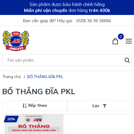
Sản phẩm được bảo hành chính hãng
Miễn phí vận chuyển
đơn hàng
trên 400k
Bạn cần giúp đỡ? Hãy gọi:
(028) 36 36 36666
0
Trang chủ
BỐ THẮNG ĐĨA PKL
BỐ THẮNG ĐĨA PKL
Xếp theo
Lọc
20%