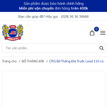
Sản phẩm được bảo hành chính hãng
Miễn phí vận chuyển
đơn hàng
trên 400k
Bạn cần giúp đỡ? Hãy gọi:
(028) 36 36 36666
0
Trang chủ
BỐ THẮNG ĐĨA
CRG Bố Thắng Đĩa Trước Lead 110 cũ