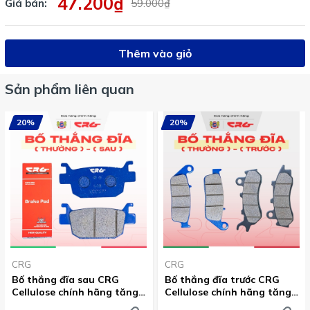
47.200₫
Giá bán:
59.000₫
Thêm vào giỏ
Sản phẩm liên quan
20%
20%
CRG
CRG
Bố thắng đĩa sau CRG
Bố thắng đĩa trước CRG
Cellulose chính hãng tăng
Cellulose chính hãng tăng
ma sát ceramic chống cháy
ma sát ceramic chống cháy