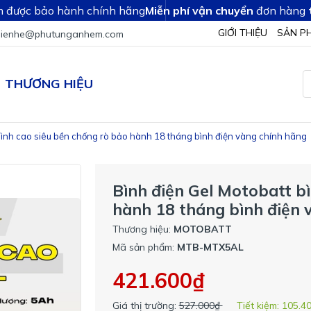
 được bảo hành chính hãng
Miễn phí vận chuyển
đơn hàng
GIỚI THIỆU
SẢN P
lienhe@phutunganhem.com
THƯƠNG HIỆU
bình cao siêu bền chống rò bảo hành 18 tháng bình điện vàng chính hãng
Bình điện Gel Motobatt b
hành 18 tháng bình điện 
Thương hiệu:
MOTOBATT
Mã sản phẩm:
MTB-MTX5AL
421.600₫
Giá thị trường:
527.000₫
Tiết kiệm:
105.4