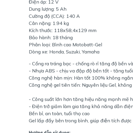
Điện áp: 12 V
Dung lượng: 5 Ah
Cường độ (CCA): 140 A
Cân nặng: 1.94 kg
Kích thước: 118x58,4x129 mm
Bảo hành: 18 tháng
Phân loại: Bình cao Motobatt-Gel
Dòng xe: Honda, Suzuki, Yamaha
- Cổng ra tráng bạc - chống rò rỉ tăng độ bền v
- Nhựa ABS - chịu va đập độ bền tốt - tăng tuổi
Công nghệ hàn mịn: Hàn tốt 100% không ngắn 
Công nghệ gel tiên tiến: Nguyên liệu Gel, k
- Công suất lớn hơn tăng hiệu năng mạnh mẽ 
- Điện trở giảm làm gia tăng khả năng dẫn điện
Bền bỉ, an toàn, tuổi thọ c
Gel lấp đầy bên trong bình, giúp điện tích được ph
Hướng dẫn sử dụng: