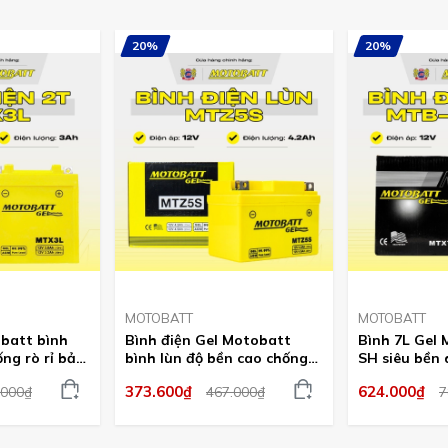
20%
20%
MOTOBATT
MOTOBATT
obatt bình
Bình điện Gel Motobatt
Bình 7L Gel
ống rò rỉ bảo
bình lùn độ bền cao chống
SH siêu bền
bình điện
rò bảo hành 18 tháng bình
cao bảo hàn
373.600₫
624.000₫
.000₫
467.000₫
7
ng
điện vàng chính hãng
điện vàng c