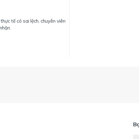
thực tế có sai lệch, chuyên viên
 nhận.
B