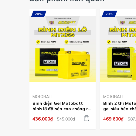
20%
20%
MOTOBATT
MOTOBATT
Bình điện Gel Motobatt
Bình 2 thì Mot
bình lỡ độ bền cao chống rò
gel siêu bền ch
bảo hành 18 tháng bình
hành 18 tháng 
436.000₫
469.600₫
545.000₫
587
điện vàng chính hãng
vàng chính hã