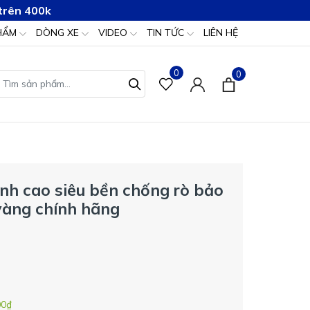
trên 400k
HẨM
DÒNG XE
VIDEO
TIN TỨC
LIÊN HỆ
0
0
ình cao siêu bền chống rò bảo
vàng chính hãng
00₫