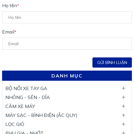
Họ tên
*
Email
*
GỬI BÌNH LUẬN
DANH MỤC
BỘ NỒI XE TAY GA
NHÔNG - SÊN - DĨA
CĂM XE MÁY
MÁY SẠC - BÌNH ĐIỆN (ẮC QUY)
LỌC GIÓ
PHỤ GIA - NHỚT