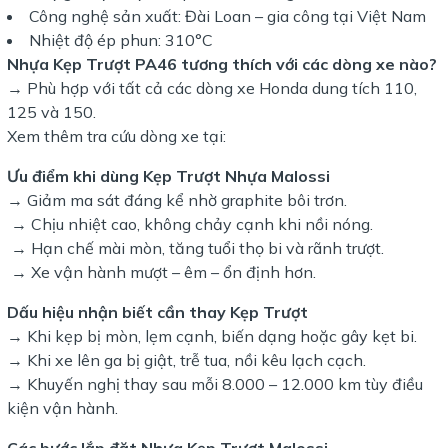
Công nghệ sản xuất: Đài Loan – gia công tại Việt Nam
Nhiệt độ ép phun: 310°C
Nhựa Kẹp Trượt PA46 tương thích với các dòng xe nào?
→ Phù hợp với tất cả các dòng xe Honda dung tích 110,
125 và 150.
Xem thêm tra cứu dòng xe tại:
Ưu điểm khi dùng Kẹp Trượt Nhựa Malossi
→ Giảm ma sát đáng kể nhờ graphite bôi trơn.
→ Chịu nhiệt cao, không chảy cạnh khi nồi nóng.
→ Hạn chế mài mòn, tăng tuổi thọ bi và rãnh trượt.
→ Xe vận hành mượt – êm – ổn định hơn.
Dấu hiệu nhận biết cần thay Kẹp Trượt
→ Khi kẹp bị mòn, lẹm cạnh, biến dạng hoặc gây kẹt bi.
→ Khi xe lên ga bị giật, trễ tua, nồi kêu lạch cạch.
→ Khuyến nghị thay sau mỗi 8.000 – 12.000 km tùy điều
kiện vận hành.
Các bước lắp đặt Nhựa Kẹp Trượt Malossi