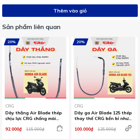
Thêm vào giỏ
Sản phẩm liên quan
20%
20%
CRG
CRG
Dây thắng Air Blade thép
Dây ga Air Blade 125 thép
chịu lực CRG chống mài
thay thế CRG bền bỉ như
mòn
zin
92.000₫
100.000₫
115.000₫
125.000₫