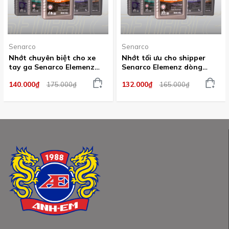
Senarco
Senarco
Nhớt chuyên biệt cho xe
Nhớt tối ưu cho shipper
tay ga Senarco Elemenz
Senarco Elemenz dòng
dòng tổng hợp pha trộn
tổng hợp pha trộn siêu tiết
140.000₫
132.000₫
175.000₫
165.000₫
vận hành êm ái lâu dài trên
kiệm
1000KM