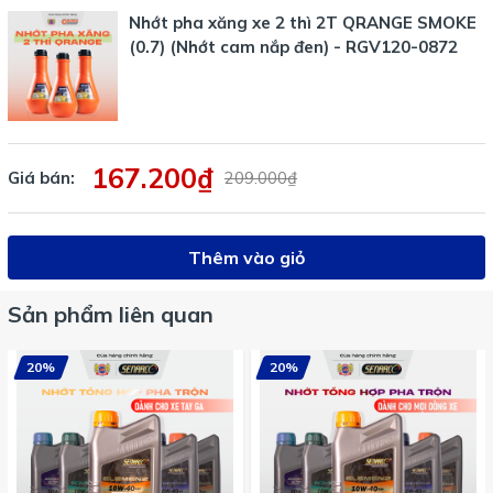
Nhớt pha xăng xe 2 thì 2T QRANGE SMOKE
(0.7) (Nhớt cam nắp đen) - RGV120-0872
167.200₫
Giá bán:
209.000₫
Thêm vào giỏ
Sản phẩm liên quan
20%
20%