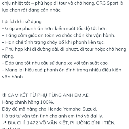
chịu nhiệt tốt – phù hợp đi tour và chở hàng, CRG Sport là
lựa chọn rất đáng cân nhắc.
Lợi ích khi sử dụng
- Giúp xe phanh ăn hơn, kiểm soát tốc độ tốt hơn.
- Tăng cảm giác an toàn và chắc chắn khi vận hành.
- Hạn chế tình trạng cháy bố khi phanh liên tục.
- Phù hợp khi đi đường dài, đi phượt, đi tour hoặc chở hàng
nặng.
- Đáp ứng tốt nhu cầu sử dụng xe với tần suất cao.
- Mang lại hiệu quả phanh ổn định trong nhiều điều kiện
vận hành.
🎯 CAM KẾT TỪ PHỤ TÙNG ANH EM AE:
Hàng chính hãng 100%.
Đầy đủ mã hàng cho Honda, Yamaha, Suzuki.
Hỗ trợ tư vấn tận tình cho anh em thợ và đại lý.
📍 ĐỊA CHỈ: 1472 VÕ VĂN KIỆT, PHƯỜNG BÌNH TIÊN,