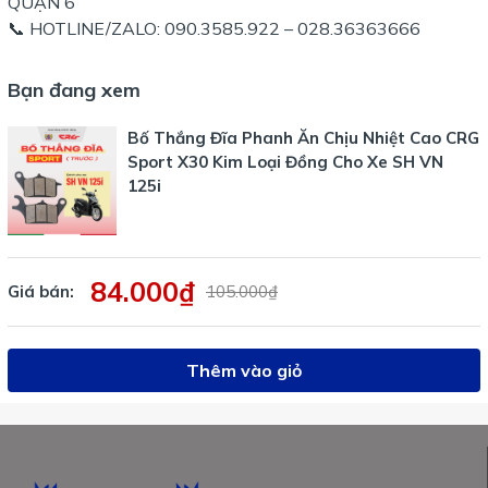
QUẬN 6
📞 HOTLINE/ZALO: 090.3585.922 – 028.36363666
Bạn đang xem
Bố Thắng Đĩa Phanh Ăn Chịu Nhiệt Cao CRG
Sport X30 Kim Loại Đồng Cho Xe SH VN
125i
84.000₫
Giá bán:
105.000₫
Thêm vào giỏ