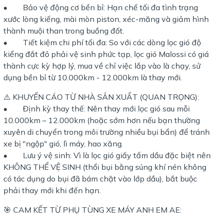
• Bảo vệ động cơ bền bỉ: Hạn chế tối đa tình trạng
xước lòng kiếng, mài mòn piston, xéc-măng và giảm hình
thành muội than trong buồng đốt.
• Tiết kiệm chi phí tối đa: So với các dòng lọc gió độ
kiểng đắt đỏ phải vệ sinh phức tạp, lọc gió Malossi có giá
thành cực kỳ hợp lý, mua về chỉ việc lắp vào là chạy, sử
dụng bền bỉ từ 10.000km - 12.000km là thay mới.
⚠️ KHUYẾN CÁO TỪ NHÀ SẢN XUẤT (QUAN TRỌNG):
• Định kỳ thay thế: Nên thay mới lọc gió sau mỗi
10.000km – 12.000km (hoặc sớm hơn nếu bạn thường
xuyên di chuyển trong môi trường nhiều bụi bẩn) để tránh
xe bị "ngộp" gió, lì máy, hao xăng.
• Lưu ý vệ sinh: Vì là lọc gió giấy tẩm dầu đặc biệt nên
KHÔNG THỂ VỆ SINH (thổi bụi bằng súng khí nén không
có tác dụng do bụi đã bám chặt vào lớp dầu), bắt buộc
phải thay mới khi đến hạn.
🎯 CAM KẾT TỪ PHỤ TÙNG XE MÁY ANH EM AE: