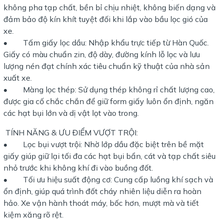
không pha tạp chất, bền bỉ chịu nhiệt, không biến dạng và
đảm bảo độ kín khít tuyệt đối khi lắp vào bầu lọc gió của
xe.
• Tấm giấy lọc dầu: Nhập khẩu trực tiếp từ Hàn Quốc.
Giấy có màu chuẩn zin, độ dày, đường kính lỗ lọc và lưu
lượng nén đạt chính xác tiêu chuẩn kỹ thuật của nhà sản
xuất xe.
• Màng lọc thép: Sử dụng thép không rỉ chất lượng cao,
được gia cố chắc chắn để giữ form giấy luôn ổn định, ngăn
các hạt bụi lớn và dị vật lọt vào trong.
TÍNH NĂNG & ƯU ĐIỂM VƯỢT TRỘI:
• Lọc bụi vượt trội: Nhờ lớp dầu đặc biệt trên bề mặt
giấy giúp giữ lại tối đa các hạt bụi bẩn, cát và tạp chất siêu
nhỏ trước khi không khí đi vào buồng đốt.
• Tối ưu hiệu suất động cơ: Cung cấp luồng khí sạch và
ổn định, giúp quá trình đốt cháy nhiên liệu diễn ra hoàn
hảo. Xe vận hành thoát máy, bốc hơn, mượt mà và tiết
kiệm xăng rõ rệt.