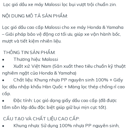
Lọc gió dầu xe máy Malossi lọc bụi vượt trội chuẩn zin.
NỘI DUNG MÔ TẢ SẢN PHẨM:
Lọc gió dầu cao cấp Malossi cho xe máy Honda & Yamaha
– Giải pháp bảo vệ động cơ tối ưu, giúp xe vận hành bốc,
mượt và tiết kiệm nhiên liệu.
THÔNG TIN SẢN PHẨM:
• Thương hiệu: Malossi
• Xuất xứ: Việt Nam (Sản xuất theo tiêu chuẩn kỹ thuật
nghiêm ngặt của Honda & Yamaha)
• Chất liệu: Khung nhựa PP nguyên sinh 100% + Giấy
lọc dầu nhập khẩu Hàn Quốc + Màng lọc thép chống rỉ cao
cấp.
• Đặc tính: Lọc gió dạng giấy dầu cao cấp (đã được
tẩm sẵn lớp dầu đặc biệt giúp giữ bụi mịn cực tốt).
CẤU TẠO VÀ CHẤT LIỆU CAO CẤP:
• Khung nhựa: Sử dụng 100% nhựa PP nguyên sinh,