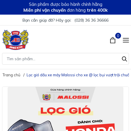
Sản phẩm được bảo hành chính hãng
Miễn phí vận chuyển
đơn hàng
trên 400k
Bạn cần giúp đỡ? Hãy gọi:
(028) 36 36 36666
0
Trang chủ
Lọc gió dầu xe máy Malossi cho xe @ lọc bụi vượt trội chuẩn