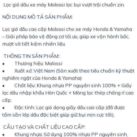
Lọc gió dầu xe máy Malossi lọc bụi vượt trội chuẩn zin.
NỘI DUNG MÔ TẢ SẢN PHẨM:
Lọc gió dầu cao cấp Malossi cho xe máy Honda & Yamaha
– Giải pháp bảo vệ động cơ tối ưu, giúp xe vận hành bốc,
mượt và tiết kiệm nhiên liệu.
THÔNG TIN SẢN PHẨM:
• Thương hiệu: Malossi
• Xuất xứ: Việt Nam (Sản xuất theo tiêu chuẩn kỹ thuật
nghiêm ngặt của Honda & Yamaha)
• Chất liệu: Khung nhựa PP nguyên sinh 100% + Giấy
lọc dầu nhập khẩu Hàn Quốc + Màng lọc thép chống rỉ cao
cấp.
• Đặc tính: Lọc gió dạng giấy dầu cao cấp (đã được
tẩm sẵn lớp dầu đặc biệt giúp giữ bụi mịn cực tốt).
CẤU TẠO VÀ CHẤT LIỆU CAO CẤP:
• Khung nhựa: Sử dụng 100% nhựa PP nguyên sinh,