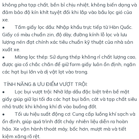
không pha tạp chất, bền bỉ chịu nhiệt, không biến dạng và
đảm bảo độ kín khít tuyệt đối khi lắp vào bầu lọc gió của
xe.
• Tấm giấy lọc dầu: Nhập khẩu trực tiếp từ Hàn Quốc.
Giấy có màu chuẩn zin, độ dày, đường kính lỗ lọc và lưu
lượng nén đạt chính xác tiêu chuẩn kỹ thuật của nhà sản
xuất xe.
• Màng lọc thép: Sử dụng thép không rỉ chất lượng cao,
được gia cố chắc chắn để giữ form giấy luôn ổn định, ngăn
các hạt bụi lớn và dị vật lọt vào trong.
TÍNH NĂNG & ƯU ĐIỂM VƯỢT TRỘI:
• Lọc bụi vượt trội: Nhờ lớp dầu đặc biệt trên bề mặt
giấy giúp giữ lại tối đa các hạt bụi bẩn, cát và tạp chất siêu
nhỏ trước khi không khí đi vào buồng đốt.
• Tối ưu hiệu suất động cơ: Cung cấp luồng khí sạch và
ổn định, giúp quá trình đốt cháy nhiên liệu diễn ra hoàn
hảo. Xe vận hành thoát máy, bốc hơn, mượt mà và tiết
kiệm xăng rõ rệt.