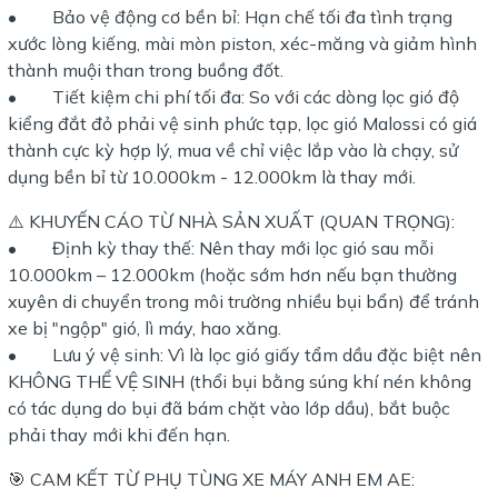
• Bảo vệ động cơ bền bỉ: Hạn chế tối đa tình trạng
xước lòng kiếng, mài mòn piston, xéc-măng và giảm hình
thành muội than trong buồng đốt.
• Tiết kiệm chi phí tối đa: So với các dòng lọc gió độ
kiểng đắt đỏ phải vệ sinh phức tạp, lọc gió Malossi có giá
thành cực kỳ hợp lý, mua về chỉ việc lắp vào là chạy, sử
dụng bền bỉ từ 10.000km - 12.000km là thay mới.
⚠️ KHUYẾN CÁO TỪ NHÀ SẢN XUẤT (QUAN TRỌNG):
• Định kỳ thay thế: Nên thay mới lọc gió sau mỗi
10.000km – 12.000km (hoặc sớm hơn nếu bạn thường
xuyên di chuyển trong môi trường nhiều bụi bẩn) để tránh
xe bị "ngộp" gió, lì máy, hao xăng.
• Lưu ý vệ sinh: Vì là lọc gió giấy tẩm dầu đặc biệt nên
KHÔNG THỂ VỆ SINH (thổi bụi bằng súng khí nén không
có tác dụng do bụi đã bám chặt vào lớp dầu), bắt buộc
phải thay mới khi đến hạn.
🎯 CAM KẾT TỪ PHỤ TÙNG XE MÁY ANH EM AE: