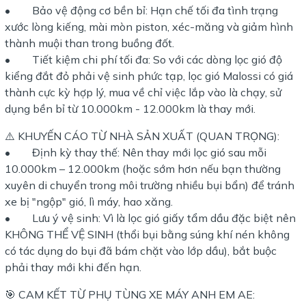
• Bảo vệ động cơ bền bỉ: Hạn chế tối đa tình trạng
xước lòng kiếng, mài mòn piston, xéc-măng và giảm hình
thành muội than trong buồng đốt.
• Tiết kiệm chi phí tối đa: So với các dòng lọc gió độ
kiểng đắt đỏ phải vệ sinh phức tạp, lọc gió Malossi có giá
thành cực kỳ hợp lý, mua về chỉ việc lắp vào là chạy, sử
dụng bền bỉ từ 10.000km - 12.000km là thay mới.
⚠️ KHUYẾN CÁO TỪ NHÀ SẢN XUẤT (QUAN TRỌNG):
• Định kỳ thay thế: Nên thay mới lọc gió sau mỗi
10.000km – 12.000km (hoặc sớm hơn nếu bạn thường
xuyên di chuyển trong môi trường nhiều bụi bẩn) để tránh
xe bị "ngộp" gió, lì máy, hao xăng.
• Lưu ý vệ sinh: Vì là lọc gió giấy tẩm dầu đặc biệt nên
KHÔNG THỂ VỆ SINH (thổi bụi bằng súng khí nén không
có tác dụng do bụi đã bám chặt vào lớp dầu), bắt buộc
phải thay mới khi đến hạn.
🎯 CAM KẾT TỪ PHỤ TÙNG XE MÁY ANH EM AE: