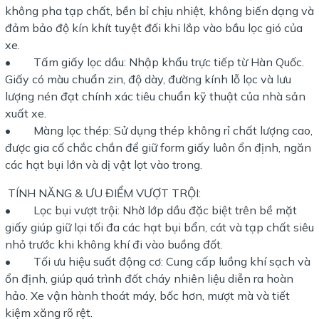
không pha tạp chất, bền bỉ chịu nhiệt, không biến dạng và
đảm bảo độ kín khít tuyệt đối khi lắp vào bầu lọc gió của
xe.
• Tấm giấy lọc dầu: Nhập khẩu trực tiếp từ Hàn Quốc.
Giấy có màu chuẩn zin, độ dày, đường kính lỗ lọc và lưu
lượng nén đạt chính xác tiêu chuẩn kỹ thuật của nhà sản
xuất xe.
• Màng lọc thép: Sử dụng thép không rỉ chất lượng cao,
được gia cố chắc chắn để giữ form giấy luôn ổn định, ngăn
các hạt bụi lớn và dị vật lọt vào trong.
TÍNH NĂNG & ƯU ĐIỂM VƯỢT TRỘI:
• Lọc bụi vượt trội: Nhờ lớp dầu đặc biệt trên bề mặt
giấy giúp giữ lại tối đa các hạt bụi bẩn, cát và tạp chất siêu
nhỏ trước khi không khí đi vào buồng đốt.
• Tối ưu hiệu suất động cơ: Cung cấp luồng khí sạch và
ổn định, giúp quá trình đốt cháy nhiên liệu diễn ra hoàn
hảo. Xe vận hành thoát máy, bốc hơn, mượt mà và tiết
kiệm xăng rõ rệt.