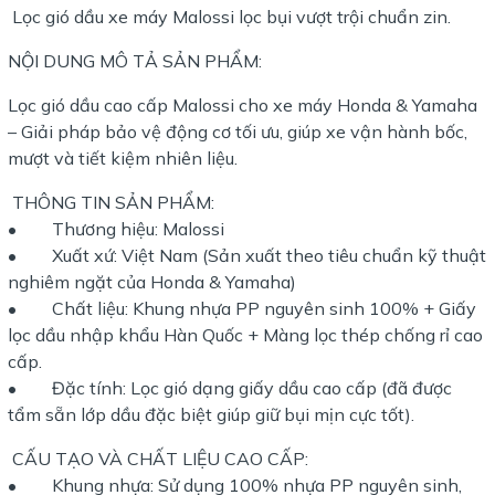
Lọc gió dầu xe máy Malossi lọc bụi vượt trội chuẩn zin.
NỘI DUNG MÔ TẢ SẢN PHẨM:
Lọc gió dầu cao cấp Malossi cho xe máy Honda & Yamaha
– Giải pháp bảo vệ động cơ tối ưu, giúp xe vận hành bốc,
mượt và tiết kiệm nhiên liệu.
THÔNG TIN SẢN PHẨM:
• Thương hiệu: Malossi
• Xuất xứ: Việt Nam (Sản xuất theo tiêu chuẩn kỹ thuật
nghiêm ngặt của Honda & Yamaha)
• Chất liệu: Khung nhựa PP nguyên sinh 100% + Giấy
lọc dầu nhập khẩu Hàn Quốc + Màng lọc thép chống rỉ cao
cấp.
• Đặc tính: Lọc gió dạng giấy dầu cao cấp (đã được
tẩm sẵn lớp dầu đặc biệt giúp giữ bụi mịn cực tốt).
CẤU TẠO VÀ CHẤT LIỆU CAO CẤP:
• Khung nhựa: Sử dụng 100% nhựa PP nguyên sinh,