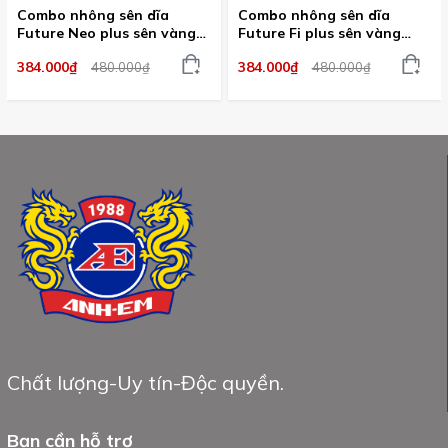
Combo nhông sên dĩa
Combo nhông sên dĩa
Future Neo plus sên vàng
Future Fi plus sên vàng
CRG dành cho nhiều dòng
CRG dành cho nhiều dòng
384.000₫
384.000₫
480.000₫
480.000₫
xe
xe
Chất lượng-Uy tín-Độc quyền.
Bạn cần hỗ trợ