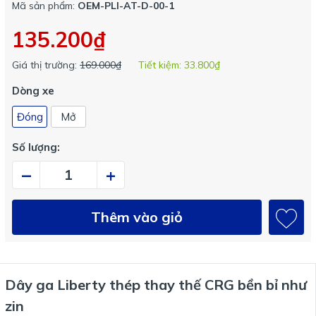
Mã sản phẩm:
OEM-PLI-AT-D-00-1
135.200₫
Giá thị trường:
169.000₫
Tiết kiệm:
33.800₫
Dòng xe
Đóng
Mở
Số lượng:
–
+
Thêm vào giỏ
Dây ga Liberty thép thay thế CRG bền bỉ như
zin