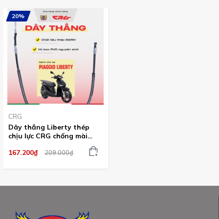
20%
CRG
Dây thắng Liberty thép
chịu lực CRG chống mài
mòn
167.200₫
209.000₫