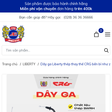
Sản phẩm được bảo hành chính hãng
Miễn phí vận chuyển
đơn hàng
trên 400k
Bạn cần giúp đỡ? Hãy gọi:
(028) 36 36 36666
0
Trang chủ
LIBERTY
Dây ga Liberty thép thay thế CRG bền bỉ như zi