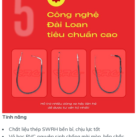
Tính năng
Chất liệu thép SWRH bền bỉ, chịu lực tốt
Vỏ bọc PVC nguyên sinh chống mài mòn, bền chắc