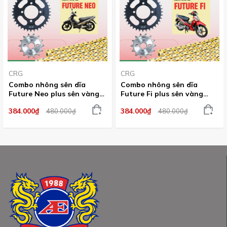
CRG
CRG
Combo nhông sên dĩa
Combo nhông sên dĩa
Future Neo plus sên vàng
Future Fi plus sên vàng
CRG dành cho nhiều dòng
CRG dành cho nhiều dòng
384.000₫
384.000₫
480.000₫
480.000₫
xe
xe