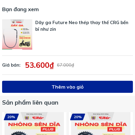
Bạn đang xem
Dây ga Future Neo thép thay thế CRG bền
bỉ như zin
53.600₫
Giá bán:
67.000₫
Thêm vào giỏ
Sản phẩm liên quan
20%
20%