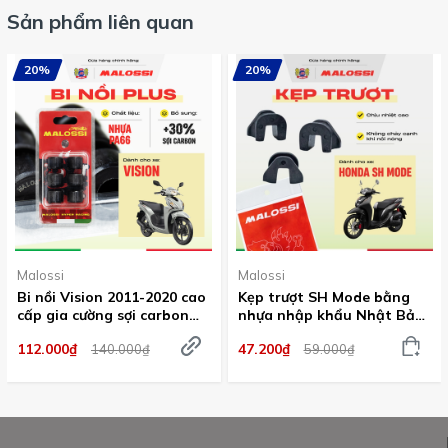
Sản phẩm liên quan
20%
20%
Malossi
Malossi
Bi nồi Vision 2011-2020 cao
Kẹp trượt SH Mode bằng
cấp gia cường sợi carbon
nhựa nhập khẩu Nhật Bản
Malossi Phiên bản màu đỏ
Malossi
112.000₫
47.200₫
140.000₫
59.000₫