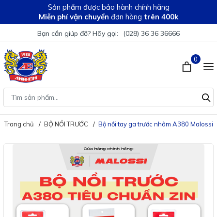
Sản phẩm được bảo hành chính hãng
Miễn phí vận chuyển
đơn hàng
trên 400k
Bạn cần giúp đỡ? Hãy gọi:
(028) 36 36 36666
0
Trang chủ
BỘ NỒI TRƯỚC
Bộ nồi tay ga trước nhôm A380 Malossi 