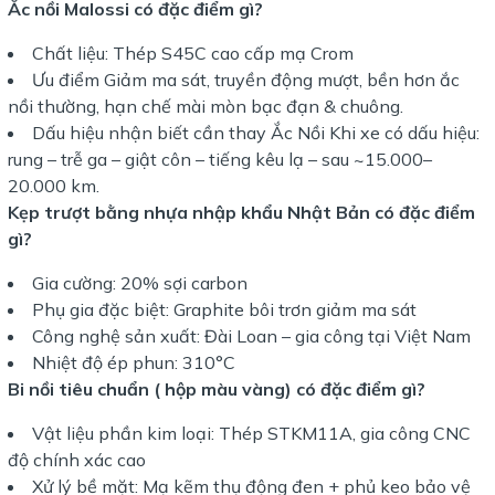
Ắc nồi Malossi có đặc điểm gì?
Chất liệu: Thép S45C cao cấp mạ Crom
Ưu điểm Giảm ma sát, truyền động mượt, bền hơn ắc
nồi thường, hạn chế mài mòn bạc đạn & chuông.
Dấu hiệu nhận biết cần thay Ắc Nồi Khi xe có dấu hiệu:
rung – trễ ga – giật côn – tiếng kêu lạ – sau ~15.000–
20.000 km.
Kẹp trượt bằng nhựa nhập khẩu Nhật Bản có đặc điểm
gì?
Gia cường: 20% sợi carbon
Phụ gia đặc biệt: Graphite bôi trơn giảm ma sát
Công nghệ sản xuất: Đài Loan – gia công tại Việt Nam
Nhiệt độ ép phun: 310°C
Bi nồi tiêu chuẩn ( hộp màu vàng) có đặc điểm gì?
Vật liệu phần kim loại: Thép STKM11A, gia công CNC
độ chính xác cao
Xử lý bề mặt: Mạ kẽm thụ động đen + phủ keo bảo vệ