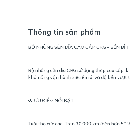
Thông tin sản phẩm
BỘ NHÔNG SÊN DĨA CAO CẤP CRG - BỀN BỈ T
Bộ nhông sên dĩa CRG sử dụng thép cao cấp, kh
khả năng vận hành siêu êm ái và độ bền vượt tr
🌟 ƯU ĐIỂM NỔI BẬT:
Tuổi thọ cực cao: Trên 30.000 km (bền hơn 50%