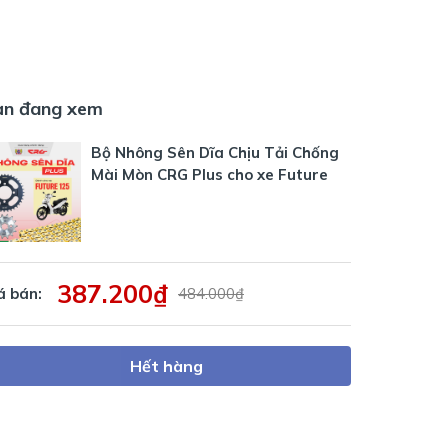
ạn đang xem
Bộ Nhông Sên Dĩa Chịu Tải Chống
Mài Mòn CRG Plus cho xe Future
387.200₫
á bán:
484.000₫
Hết hàng