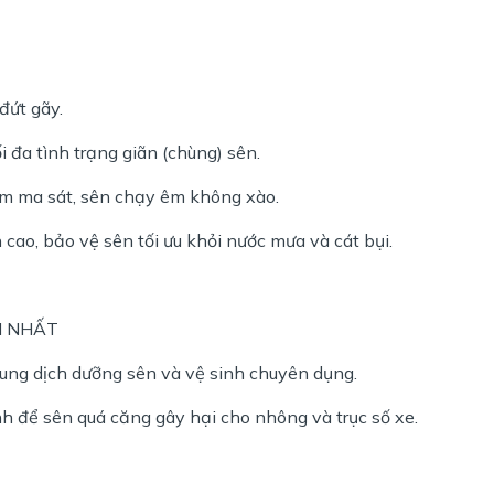
đứt gãy.
 đa tình trạng giãn (chùng) sên.
iảm ma sát, sên chạy êm không xào.
cao, bảo vệ sên tối ưu khỏi nước mưa và cát bụi.
N NHẤT
ung dịch dưỡng sên và vệ sinh chuyên dụng.
nh để sên quá căng gây hại cho nhông và trục số xe.