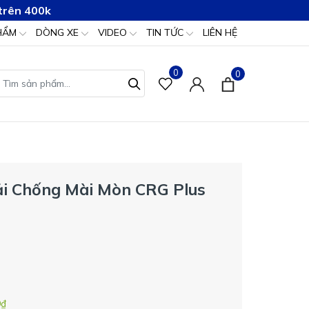
trên 400k
HẨM
DÒNG XE
VIDEO
TIN TỨC
LIÊN HỆ
0
0
ải Chống Mài Mòn CRG Plus
0₫