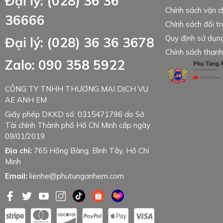
Đại lý: (028) 36 36
Chính sách vận 
36666
Chính sách đổi tr
Quy định sử dụn
Đại lý: (028) 36 36 3678
Chính sách thanh
Zalo: 090 358 5922
CÔNG TY TNHH THƯƠNG MẠI DỊCH VỤ
AE ANH EM
Giấy phép DKKD số: 0315471796 do Sở
Tài chính Thành phố Hồ Chí Minh cấp ngày
09/01/2019
Địa chỉ:
765 Hồng Bàng, Bình Tây, Hồ Chí
Minh
Email:
lienhe@phutunganhem.com