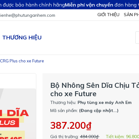
 được bảo hành chính hãng
Miễn phí vận chuyển
đơn hàng
GIỚI THIỆU
SẢN P
lienhe@phutunganhem.com
THƯƠNG HIỆU
CRG Plus cho xe Future
Bộ Nhông Sên Dĩa Chịu T
cho xe Future
Thương hiệu:
Phụ tùng xe máy Anh Em
Mã sản phẩm:
(Đang cập nhật...)
387.200₫
Giá thị trường:
484.000₫
Tiết kiệm:
96.80