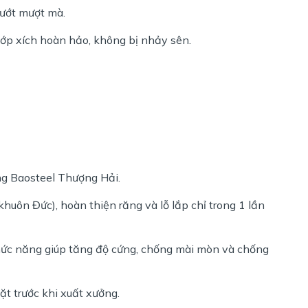
lướt mượt mà.
p xích hoàn hảo, không bị nhảy sên.
g Baosteel Thượng Hải.
uôn Đức), hoàn thiện răng và lỗ lắp chỉ trong 1 lần
hức năng giúp tăng độ cứng, chống mài mòn và chống
ặt trước khi xuất xưởng.