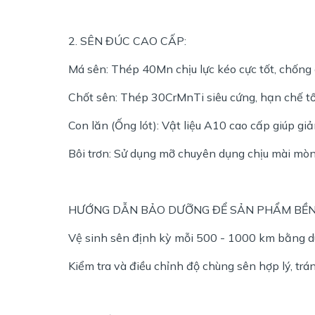
2. SÊN ĐÚC CAO CẤP:
Má sên: Thép 40Mn chịu lực kéo cực tốt, chống 
Chốt sên: Thép 30CrMnTi siêu cứng, hạn chế tối
Con lăn (Ống lót): Vật liệu A10 cao cấp giúp g
Bôi trơn: Sử dụng mỡ chuyên dụng chịu mài mòn 
HƯỚNG DẪN BẢO DƯỠNG ĐỂ SẢN PHẨM BỀ
Vệ sinh sên định kỳ mỗi 500 - 1000 km bằng d
Kiểm tra và điều chỉnh độ chùng sên hợp lý, trá