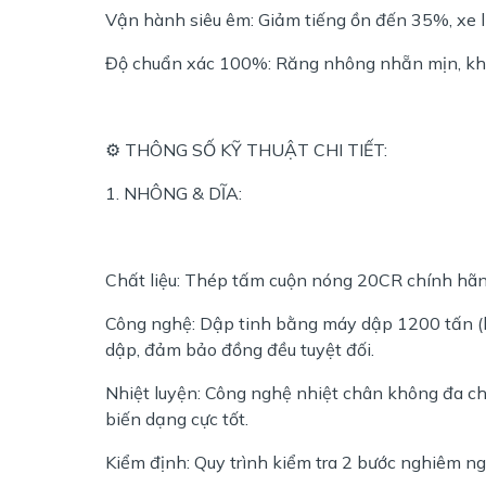
Vận hành siêu êm: Giảm tiếng ồn đến 35%, xe 
Độ chuẩn xác 100%: Răng nhông nhẵn mịn, khớ
⚙️ THÔNG SỐ KỸ THUẬT CHI TIẾT:
1. NHÔNG & DĨA:
Chất liệu: Thép tấm cuộn nóng 20CR chính hãn
Công nghệ: Dập tinh bằng máy dập 1200 tấn (kh
dập, đảm bảo đồng đều tuyệt đối.
Nhiệt luyện: Công nghệ nhiệt chân không đa c
biến dạng cực tốt.
Kiểm định: Quy trình kiểm tra 2 bước nghiêm ng