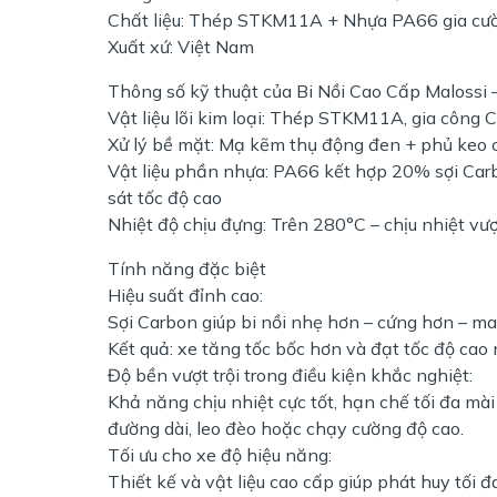
Chất liệu: Thép STKM11A + Nhựa PA66 gia cư
Xuất xứ: Việt Nam
Thông số kỹ thuật của Bi Nồi Cao Cấp Malossi 
Vật liệu lõi kim loại: Thép STKM11A, gia công 
Xử lý bề mặt: Mạ kẽm thụ động đen + phủ keo 
Vật liệu phần nhựa: PA66 kết hợp 20% sợi Carbo
sát tốc độ cao
Nhiệt độ chịu đựng: Trên 280°C – chịu nhiệt vượt
Tính năng đặc biệt
Hiệu suất đỉnh cao:
Sợi Carbon giúp bi nồi nhẹ hơn – cứng hơn – ma
Kết quả: xe tăng tốc bốc hơn và đạt tốc độ cao
Độ bền vượt trội trong điều kiện khắc nghiệt:
Khả năng chịu nhiệt cực tốt, hạn chế tối đa mà
đường dài, leo đèo hoặc chạy cường độ cao.
Tối ưu cho xe độ hiệu năng:
Thiết kế và vật liệu cao cấp giúp phát huy tối