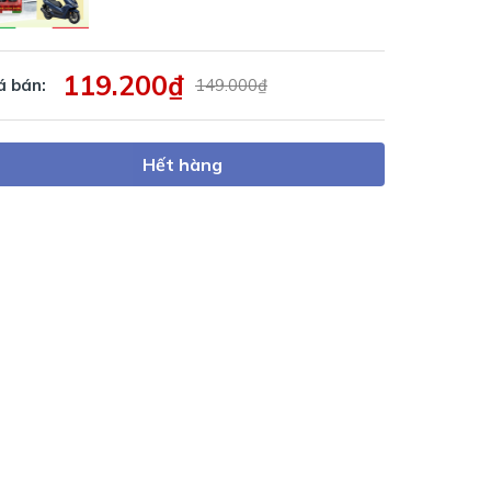
119.200₫
á bán:
149.000₫
Hết hàng