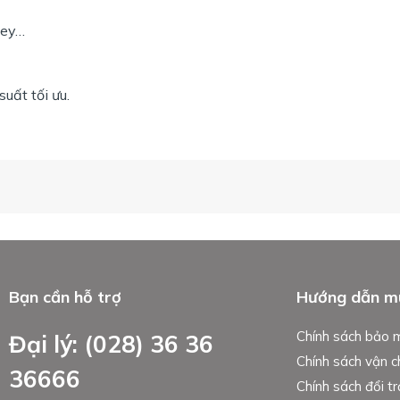
ley…
uất tối ưu.
Bạn cần hỗ trợ
Hướng dẫn m
Chính sách bảo 
Đại lý: (028) 36 36
Chính sách vận 
36666
Chính sách đổi tr