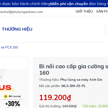
 được bảo hành chính hãng
Miễn phí vận chuyển
đơn hàng
GIỚI THIỆU
SẢN P
lienhe@phutunganhem.com
THƯƠNG HIỆU
i xe PCX 160
Bi nồi cao cấp gia cường 
160
Thương hiệu:
Phụ tùng xe máy Anh Em
Mã sản phẩm:
MLS-BN-03-PL
119.200₫
Giá thị trường:
149.000₫
Tiết kiệm:
29.80