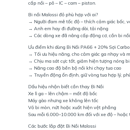
cấp nồi – pô – IC – cam – piston.
Bi nồi Malossi đỏ phù hợp với ai?
→ Người đam mê tốc độ – thích cảm giác bốc, v
→ Anh em hay đi đường dài, tải nặng
→ Các dòng xe đã nâng cấp động cơ, cần bi nồi c
Ưu điểm khi dùng Bi Nồi PA66 + 20% Sợi Carb
→ Tối ưu hiệu năng, cho cảm giác ga nhạy và m
→ Chịu ma sát cực tốt, giảm hiện tượng nóng bi 
→ Nâng cao độ bền bộ nồi khi chạy tua cao
→ Truyền động ổn định, giữ vòng tua hợp lý, phù
Dấu hiệu nhận biết cần thay Bi Nồi
Xe lì ga – lên chậm – mất độ bốc
Máy gào nhưng xe không lên tốc
Vỏ bi mòn, nứt hoặc xuất hiện vệt phẳng
Sau mỗi 6.000–10.000 km đối với xe độ – hoặc t
Các bước lắp đặt Bi Nồi Malossi