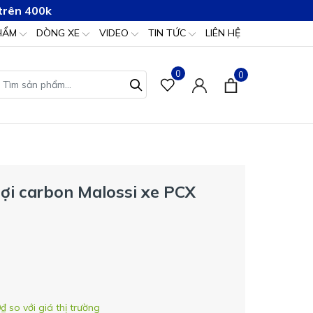
trên 400k
HẨM
DÒNG XE
VIDEO
TIN TỨC
LIÊN HỆ
0
0
sợi carbon Malossi xe PCX
0₫
so với giá thị trường