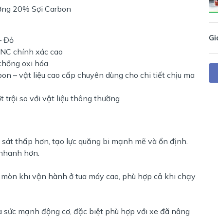
ờng 20% Sợi Carbon
Gi
– Đỏ
CNC chính xác cao
chống oxi hóa
n – vật liệu cao cấp chuyên dùng cho chi tiết chịu ma
 trội so với vật liệu thông thường
 sát thấp hơn, tạo lực quăng bi mạnh mẽ và ổn định.
 nhanh hơn.
i mòn khi vận hành ở tua máy cao, phù hợp cả khi chạy
 đa sức mạnh động cơ, đặc biệt phù hợp với xe đã nâng