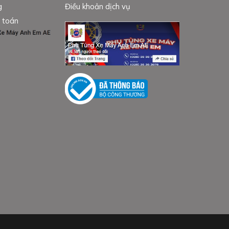
g
Điều khoản dịch vụ
 toán