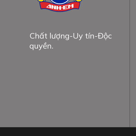
Chất lượng-Uy tín-Độc
quyền.