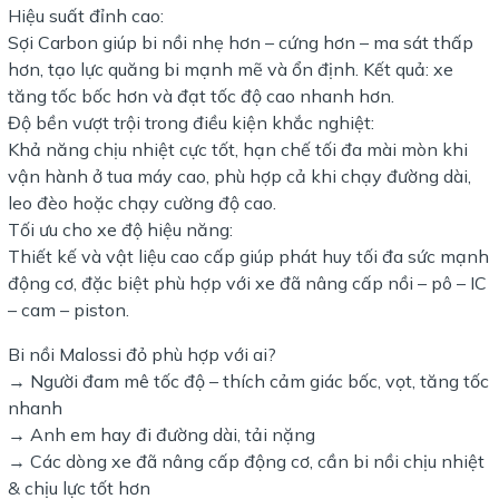
Hiệu suất đỉnh cao:
Sợi Carbon giúp bi nồi nhẹ hơn – cứng hơn – ma sát thấp
hơn, tạo lực quăng bi mạnh mẽ và ổn định. Kết quả: xe
tăng tốc bốc hơn và đạt tốc độ cao nhanh hơn.
Độ bền vượt trội trong điều kiện khắc nghiệt:
Khả năng chịu nhiệt cực tốt, hạn chế tối đa mài mòn khi
vận hành ở tua máy cao, phù hợp cả khi chạy đường dài,
leo đèo hoặc chạy cường độ cao.
Tối ưu cho xe độ hiệu năng:
Thiết kế và vật liệu cao cấp giúp phát huy tối đa sức mạnh
động cơ, đặc biệt phù hợp với xe đã nâng cấp nồi – pô – IC
– cam – piston.
Bi nồi Malossi đỏ phù hợp với ai?
→ Người đam mê tốc độ – thích cảm giác bốc, vọt, tăng tốc
nhanh
→ Anh em hay đi đường dài, tải nặng
→ Các dòng xe đã nâng cấp động cơ, cần bi nồi chịu nhiệt
& chịu lực tốt hơn