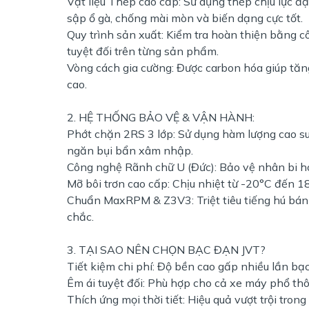
Vật liệu Thép cao cấp: Sử dụng thép chịu lực đ
sập ổ gà, chống mài mòn và biến dạng cực tốt.
Quy trình sản xuất: Kiểm tra hoàn thiện bằng 
tuyệt đối trên từng sản phẩm.
Vòng cách gia cường: Được carbon hóa giúp tăn
cao.
2. HỆ THỐNG BẢO VỆ & VẬN HÀNH:
Phớt chặn 2RS 3 lớp: Sử dụng hàm lượng cao su
ngăn bụi bẩn xâm nhập.
Công nghệ Rãnh chữ U (Đức): Bảo vệ nhân bi h
Mỡ bôi trơn cao cấp: Chịu nhiệt từ -20°C đến 
Chuẩn MaxRPM & Z3V3: Triệt tiêu tiếng hú bán
chắc.
3. TẠI SAO NÊN CHỌN BẠC ĐẠN JVT?
Tiết kiệm chi phí: Độ bền cao gấp nhiều lần b
Êm ái tuyệt đối: Phù hợp cho cả xe máy phổ thô
Thích ứng mọi thời tiết: Hiệu quả vượt trội tro