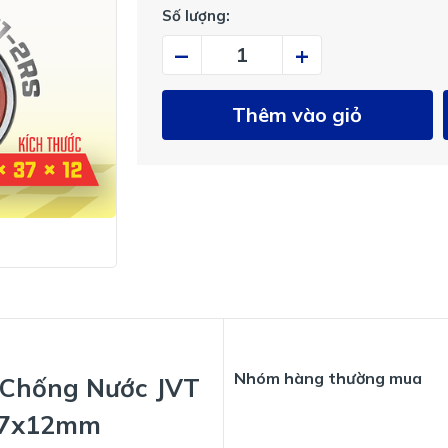
Số lượng:
–
+
Thêm vào giỏ
Nhóm hàng thường mua
 Chống Nước JVT
37x12mm