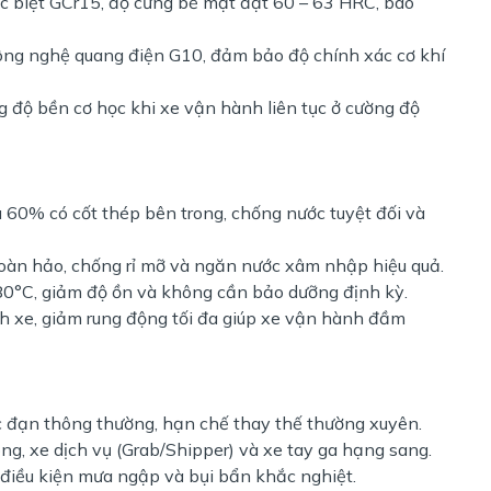
ặc biệt GCr15, độ cứng bề mặt đạt 60 – 63 HRC, bao
công nghệ quang điện G10, đảm bảo độ chính xác cơ khí
g độ bền cơ học khi xe vận hành liên tục ở cường độ
 60% có cốt thép bên trong, chống nước tuyệt đối và
oàn hảo, chống rỉ mỡ và ngăn nước xâm nhập hiệu quả.
180°C, giảm độ ồn và không cần bảo dưỡng định kỳ.
h xe, giảm rung động tối đa giúp xe vận hành đầm
ạc đạn thông thường, hạn chế thay thế thường xuyên.
ng, xe dịch vụ (Grab/Shipper) và xe tay ga hạng sang.
ng điều kiện mưa ngập và bụi bẩn khắc nghiệt.