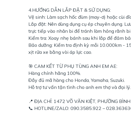
4.HƯỚNG DẪN LẮP ĐẶT & SỬ DỤNG:
Vệ sinh: Làm sạch hốc đùm (may-ơ) hoặc cùi dĩa 
Lắp đặt: Nên dùng dụng cụ ép chuyên dụng. Lưu
trực tiếp vào nhân bi để tránh làm hỏng rãnh bi
Kiểm tra: Xoay nhẹ bánh sau khi lắp để đảm bảo
Bảo dưỡng: Kiểm tra định kỳ mỗi 10.000km - 1
xịt rửa xe bằng vòi áp lực cao.
🎯 CAM KẾT TỪ PHỤ TÙNG ANH EM AE:
Hàng chính hãng 100%.
Đầy đủ mã hàng cho Honda, Yamaha, Suzuki.
Hỗ trợ tư vấn tận tình cho anh em thợ và đại lý.
📍 ĐỊA CHỈ: 1472 VÕ VĂN KIỆT, PHƯỜNG BÌNH
📞 HOTLINE/ZALO: 090.3585.922 – 028.3636