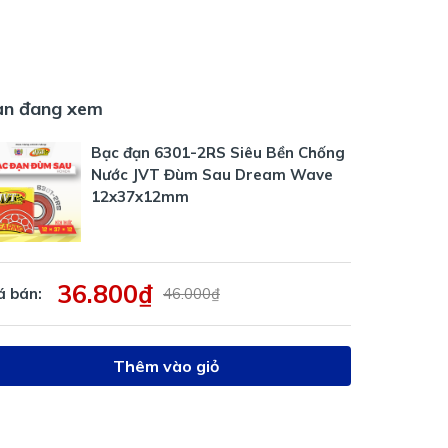
ạn đang xem
Bạc đạn 6301-2RS Siêu Bền Chống
Nước JVT Đùm Sau Dream Wave
12x37x12mm
36.800₫
á bán:
46.000₫
Thêm vào giỏ