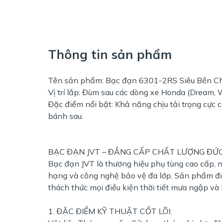
Thông tin sản phẩm
Tên sản phẩm: Bạc đạn 6301-2RS Siêu Bền 
Vị trí lắp: Đùm sau các dòng xe Honda (Dream, Wa
Đặc điểm nổi bật: Khả năng chịu tải trọng cực 
bánh sau.
BẠC ĐẠN JVT – ĐẲNG CẤP CHẤT LƯỢNG ĐỨ
Bạc đạn JVT là thương hiệu phụ tùng cao cấp, nổi
hạng và công nghệ bảo vệ đa lớp. Sản phẩm đượ
thách thức mọi điều kiện thời tiết mưa ngập và
1. ĐẶC ĐIỂM KỸ THUẬT CỐT LÕI: