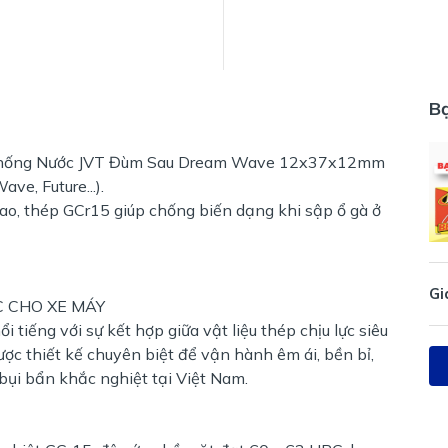
B
Chống Nước JVT Đùm Sau Dream Wave 12x37x12mm
ve, Future...).
cao, thép GCr15 giúp chống biến dạng khi sập ổ gà ở
Gi
C CHO XE MÁY
 tiếng với sự kết hợp giữa vật liệu thép chịu lực siêu
c thiết kế chuyên biệt để vận hành êm ái, bền bỉ,
 bụi bẩn khắc nghiệt tại Việt Nam.