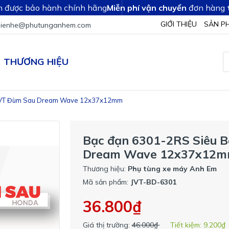
 được bảo hành chính hãng
Miễn phí vận chuyển
đơn hàng
GIỚI THIỆU
SẢN P
lienhe@phutunganhem.com
THƯƠNG HIỆU
 JVT Đùm Sau Dream Wave 12x37x12mm
Bạc đạn 6301-2RS Siêu 
Dream Wave 12x37x12
Thương hiệu:
Phụ tùng xe máy Anh Em
Mã sản phẩm:
JVT-BD-6301
36.800₫
Giá thị trường:
46.000₫
Tiết kiệm:
9.200₫