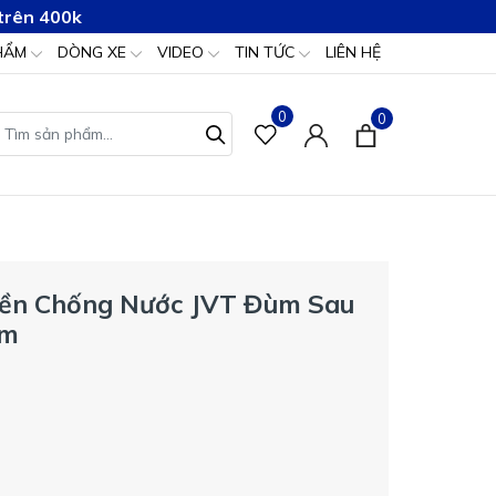
trên 400k
HẨM
DÒNG XE
VIDEO
TIN TỨC
LIÊN HỆ
0
0
Bền Chống Nước JVT Đùm Sau
mm