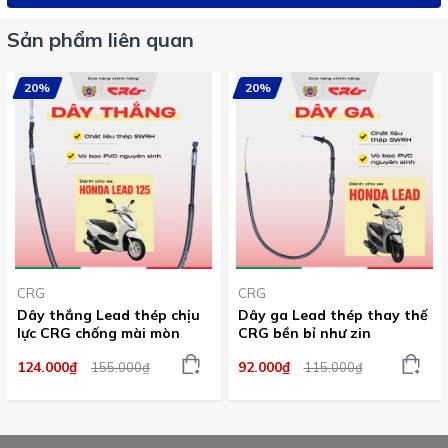
Sản phẩm liên quan
20%
20%
CRG
CRG
Dây thắng Lead thép chịu
Dây ga Lead thép thay thế
lực CRG chống mài mòn
CRG bền bỉ như zin
124.000₫
92.000₫
155.000₫
115.000₫