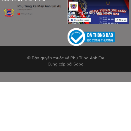
© Bản quyền thuộc về Phụ Tùng Anh Em
Cung cấp bởi
Sapo