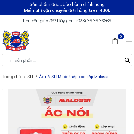
Sản phẩm được bảo hành chính hãng
Miễn phí vận chuyển
đơn hàng
trên 400k
Bạn cần giúp đỡ? Hãy gọi:
(028) 36 36 36666
0
Trang chủ
SH
Ắc nồi SH Mode thép cao cấp Malossi