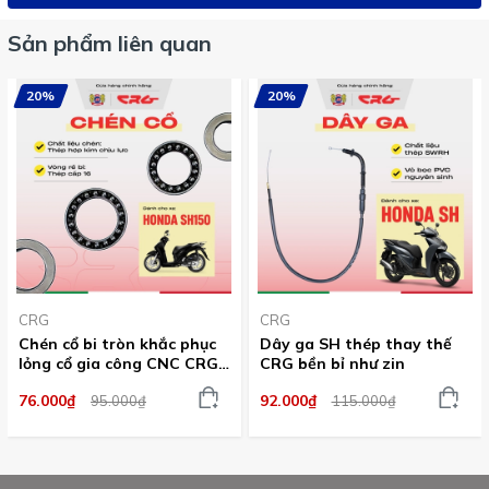
Sản phẩm liên quan
20%
20%
CRG
CRG
Chén cổ bi tròn khắc phục
Dây ga SH thép thay thế
lỏng cổ gia công CNC CRG
CRG bền bỉ như zin
cho xe SH 150
76.000₫
92.000₫
95.000₫
115.000₫