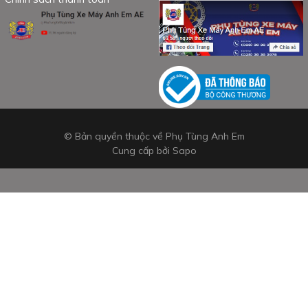
© Bản quyền thuộc về Phụ Tùng Anh Em
Cung cấp bởi
Sapo